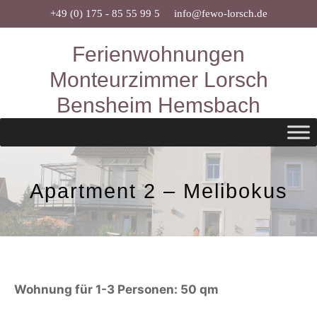
Zum
+49 (0) 175 - 85 55 99 5
info@fewo-lorsch.de
Inhalt
Ferienwohnungen
springen
Monteurzimmer Lorsch
Bensheim Hemsbach
Apartment 2 – Melibokus
Wohnung für 1-3 Personen: 50 qm