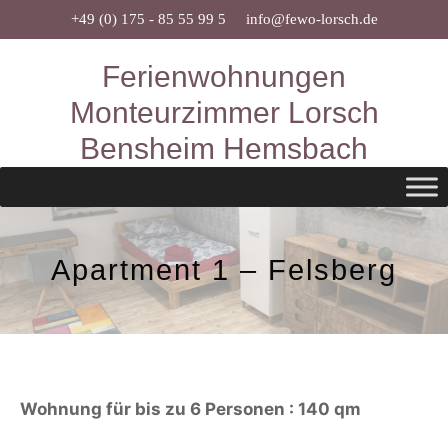
Zum
+49 (0) 175 - 85 55 99 5
info@fewo-lorsch.de
Inhalt
Ferienwohnungen
springen
Monteurzimmer Lorsch
Bensheim Hemsbach
Apartment 1 – Felsberg
Wohnung für bis zu 6 Personen : 140 qm