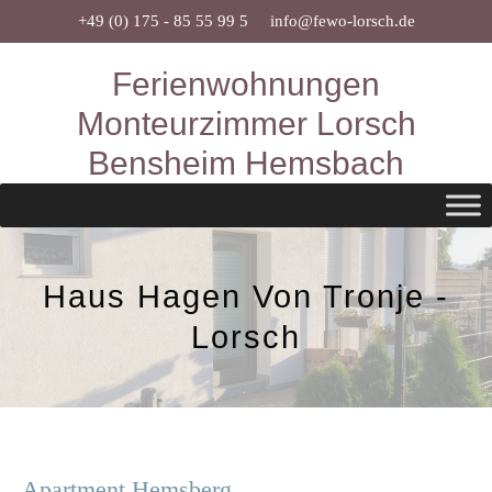
Zum
+49 (0) 175 - 85 55 99 5
info@fewo-lorsch.de
Inhalt
Ferienwohnungen
springen
Monteurzimmer Lorsch
Bensheim Hemsbach
Haus Hagen Von Tronje -
Lorsch
Apartment Hemsberg