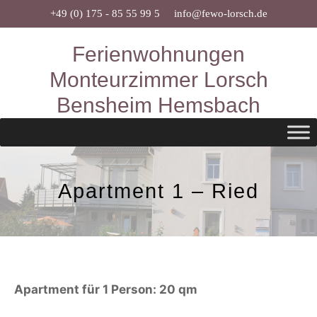
Zum
+49 (0) 175 - 85 55 99 5
info@fewo-lorsch.de
Inhalt
Ferienwohnungen
springen
Monteurzimmer Lorsch
Bensheim Hemsbach
Apartment 1 – Ried
Apartment für 1 Person: 20 qm